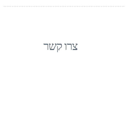
צרו קשר
שם מלא
מס' טלפון
דואר אלקטרוני
תוכן הפניה