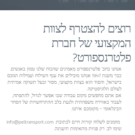
רוצים להצטרף לצוות
המקצועי של חברת
פלטרנספורט?
אנחנו בחב' פלטרנספורט מאמינים שהכוח שלנו טמון באנשים.
כבר משנת 1947 אנחנו מובילים את ענף השילוח ועמילות המכס
בישראל, והסוד הוא בצוות מקצועי, מסור ובעל תשוקה אמיתית
לעולם הלוגיסטיקה.
אם אתם מחפשים מקום עבודה שבו אפשר לגדול, להתפתח,
לעבוד באווירה משפחתית ולגעת בלב ההתרחשויות של הסחר
הבינלאומי – מקומכם איתנו.
מוזמנים לשלוח קורות חיים לכתובת:
Info@peltransport.com
שימו לב: רק פניות מתאימות תיענינה.